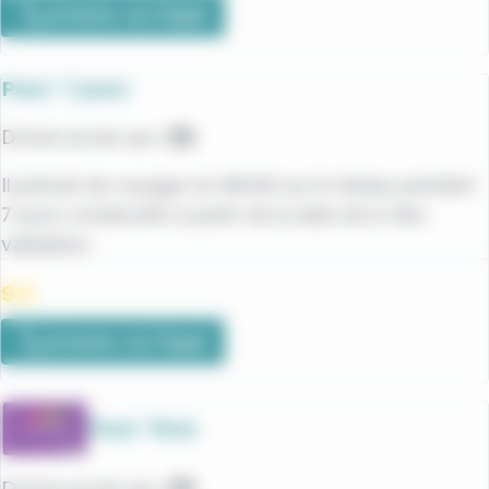
Acheter via l'Appli
Pass’ 7 jours
Donne accès aux :
Bus
Il permet de voyager en illimité sur le réseau pendant
7 jours consécutifs à partir de la date de la 1ère
validation.
9 €
Acheter via l'Appli
Pass’ Mois
Donne accès aux :