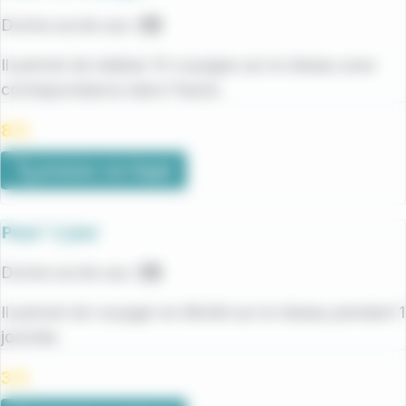
Donne accès aux :
Bus
Il permet de réaliser 10 voyages sur le réseau avec
correspondance dans l’heure.
8 €
Acheter via l'Appli
Pass’ 1 jour
Donne accès aux :
Bus
Il permet de voyager en illimité sur le réseau pendant 1
journée.
3 €