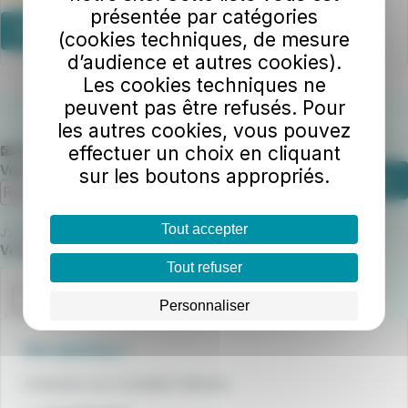
présentée par catégories
Acheter ce titre
(cookies techniques, de mesure
d’audience et autres cookies).
Les cookies techniques ne
peuvent pas être refusés. Pour
les autres cookies, vous pouvez
📧 Abonnez-vous à notre newsletter
effectuer un choix en cliquant
Votre adresse e-mail
sur les boutons appropriés.
S'abonner
Tout accepter
J’accepte que Marinéo utilise mon email pour m’envoyer la newsletter.
Champ requis
Veuillez confirmer que vous n'êtes pas un robot.
Tout refuser
Personnaliser
Une question ?
Contactez nos conseillers Marinéo