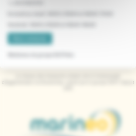
📞
03 21 83 51 51
Du lundi au Jeudi : 9h00 à 12h00 et 14h00-17h00
Vendredi : 9h00 à 12h00 et 14h00-16h00
Nous contacter
Médiateur du groupe RATPdev
Le réseau des transports urbains de la Communauté
d’Agglomération du Boulonnais, opéré par le groupe RATP depuis
2013