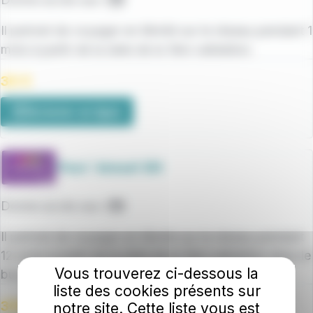
Bus
Il permet de voyager en illimité sur le réseau pendant 1
mois à partir de la date de la 1ère validation.
30 €
Acheter en ligne
Pass’ Annuel Elit
Donne accès aux :
Bus
Il permet de voyager en illimité sur le réseau pendant
12 mois à partir de la date de la 1ère validation dans le
Vous trouverez ci-dessous la
bus.
liste des cookies présents sur
30€/mois pendant 10 mois ou 300€/an
notre site. Cette liste vous est