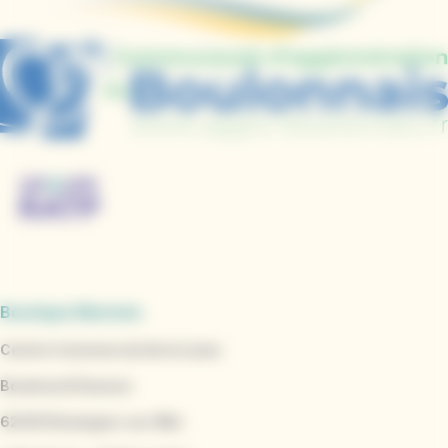
Boutique Marinéo
Centre Commercial de la Liane
Boulevard Daunou
62200 Boulogne-sur-Mer