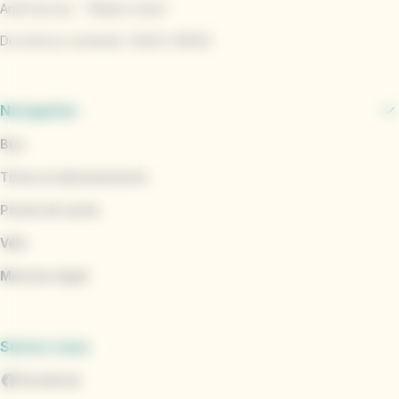
Arrêt de bus : "Station Liane"
Du lundi au vendredi : 8h30 à 18h30
Navigation
Bus
Titres et abonnements
Points de vente
Vélo
Marinéo Appli
Suivez-nous
Facebook