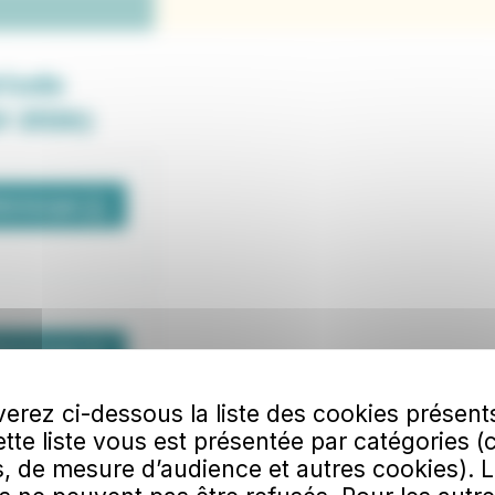
riode
t 2026)
lécharger
lécharger
erez ci-dessous la liste des cookies présent
Cette liste vous est présentée par catégories (
, de mesure d’audience et autres cookies). 