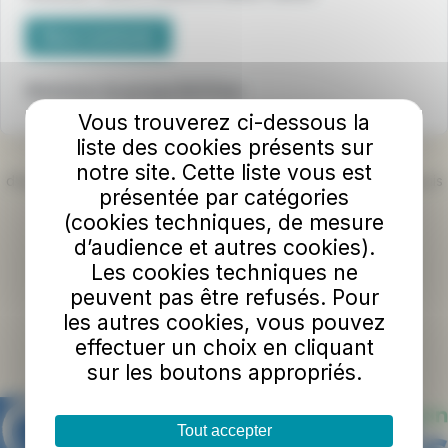
Nous contacter
Médiateur du groupe RATPdev
Vous trouverez ci-dessous la
liste des cookies présents sur
Le réseau des transports urbains de la Communauté
notre site. Cette liste vous est
d’Agglomération du Boulonnais, opéré par le groupe RATP depuis
présentée par catégories
2013
(cookies techniques, de mesure
d’audience et autres cookies).
Les cookies techniques ne
peuvent pas être refusés. Pour
les autres cookies, vous pouvez
effectuer un choix en cliquant
sur les boutons appropriés.
Tout accepter