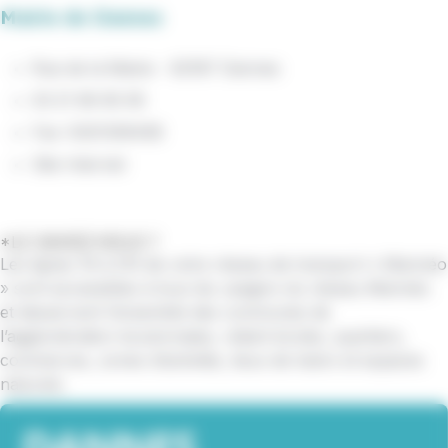
Mairie de Dannes
Rue de la Mairie - 62187 Dannes
03 21 99 95 95
Fax :0321339408
Site Internet
*LE SAVIEZ-VOUS ?
Les lignes 16 à 210 de votre réseau de transport « Marinéo
» sont accessibles à tous les usagers du réseau Marinéo
et desservent l’ensemble des communes de
l’agglomération boulonnaise, reliant écoles, quartiers,
commerces, zones d’activités, lieux de loisirs et espaces
naturels.