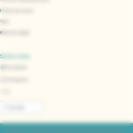
Points de vente
Vélo
Marinéo Appli
Suivez-nous
Facebook
Instagram
X
Conditions générales de paiement d'amendes en ligne