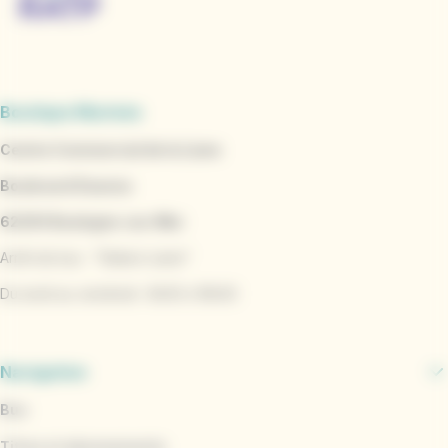
Boutique Marinéo
Centre Commercial de la Liane
Boulevard Daunou
62200 Boulogne-sur-Mer
Arrêt de bus : "Station Liane"
Du lundi au vendredi : 8h30 à 18h30
Navigation
Bus
Titres et abonnements