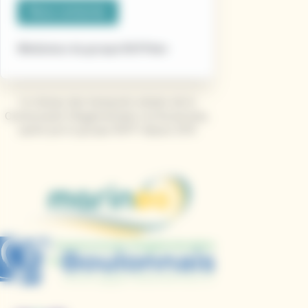
Nous contacter
Médiateur du groupe RATPdev
Le réseau des transports urbains de la
Communauté d’Agglomération du Boulonnais,
opéré par le groupe RATP depuis 2013