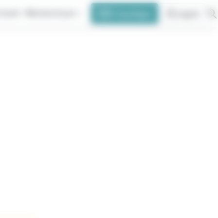
travel
Marinéo & you
E-boutique
Log in