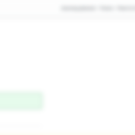
Journey planner
Fares
How to 