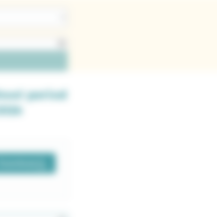
hool period
2026
Download