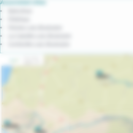
Associated cities
Baincthun
Pittefaux
Pernes-Les-Boulogne
La Capelle-Les-Boulogne
Conteville-Lez-Boulogne