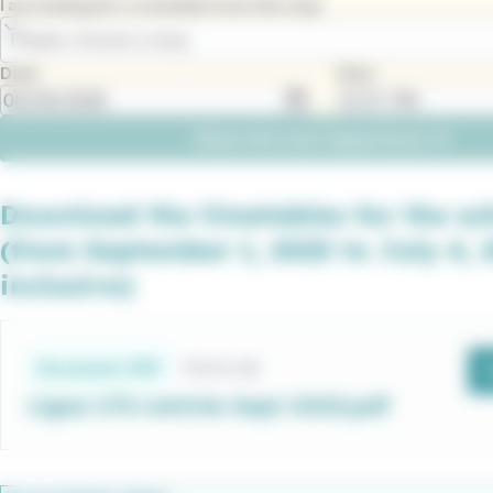
I am looking for a schedule from the stop
Please choose a stop
Date
Hour
Show the next departures
Download the timetables for the sc
(from September 1, 2025 to July 4, 
inclusive)
Fichiers
horaires
178.15 KB
Document .PDF
Ligne 173-rentrée Sept 2025.pdf