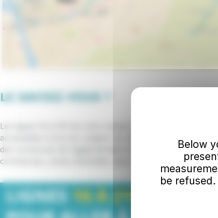
LE SAVIEZ-VOUS ?
Les lignes 16 à 210 de votre réseau de transport « Marinéo
accessibles à tous les usagers du réseau Marinéo et desse
Below you
des communes de l’agglomération boulonnaise, reliant écol
presen
commerces, zones d’activités, lieux de loisirs et espaces na
measurement
be refused.