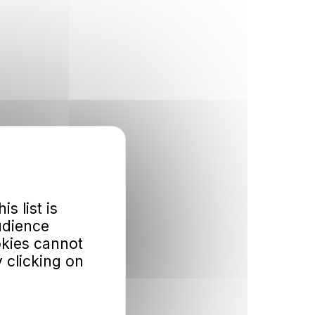
is list is
udience
okies cannot
 clicking on